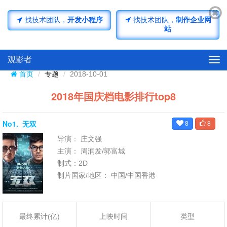
济南小程序开发
济南网站开发
找技术团队，
开发小程序
找技术团队，
制作企业网
站
观影者
Tog
navi
首页
专题
2018-10-01
2018年国庆档电影排行top8
No1.
无双
8
8
导演： 庄文强
主演： 周润发/郭富城
制式：2D
制片国家/地区： 中国/中国香港
最终累计(亿)
上映时间
类型