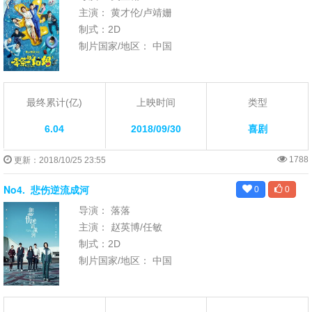
主演： 黄才伦/卢靖姗
制式：2D
制片国家/地区： 中国
最终累计(亿)
上映时间
类型
6.04
2018/09/30
喜剧
1788
更新：2018/10/25 23:55
No4.
悲伤逆流成河
0
0
导演： 落落
主演： 赵英博/任敏
制式：2D
制片国家/地区： 中国