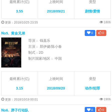
最终累计(亿)
上映时间
类型
3.55
2018/09/21
剧情/爱情
1806
更新：2018/10/25 23:55
No5.
黄金兄弟
0
0
导演： 钱嘉乐
主演： 郑伊健/陈小春
制式：2D
制片国家/地区： 中国
最终累计(亿)
上映时间
类型
3.15
2018/09/20
动作/犯罪
1906
更新：2018/10/19 00:01
No6.
胖子行动队
0
0