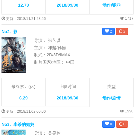
12.73
2018/09/30
动作/犯罪
1717
更新：2018/11/21 23:56
No2.
影
2
2
导演： 张艺谋
主演： 邓超/孙俪
制式：2D/3D/IMAX
制片国家/地区： 中国
最终累计(亿)
上映时间
类型
6.29
2018/09/30
动作/剧情
1990
更新：2018/11/02 00:06
No3.
李茶的姑妈
0
0
导演： 吴昱翰