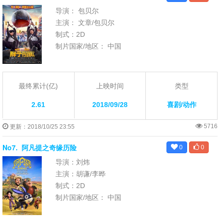
导演： 包贝尔
主演： 文章/包贝尔
制式：2D
制片国家/地区： 中国
最终累计(亿)
上映时间
类型
2.61
2018/09/28
喜剧/动作
5716
更新：2018/10/25 23:55
No7.
阿凡提之奇缘历险
0
0
导演：刘炜
主演：胡谦/李晔
制式：2D
制片国家/地区： 中国