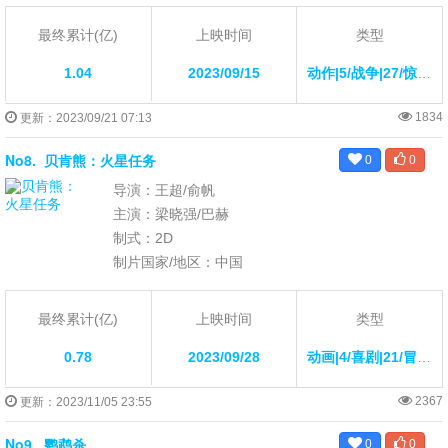
最终累计(亿)
上映时间
类型
1.04
2023/09/15
动作|5/战争|27/惊悚|40/
1834
更新：2023/09/21 07:13
No8.
贝肯熊：火星任务
0
0
导演：王超/俞帆
主演：梁晓强/巴赫
制式：2D
制片国家/地区：中国
最终累计(亿)
上映时间
类型
0.78
2023/09/28
动画|4/喜剧|21/冒险|16/
2367
更新：2023/11/05 23:55
No9.
鹦鹉杀
0
0