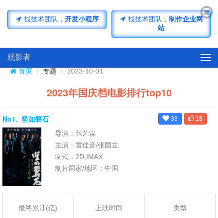
济南小程序开发
济南网站开发
找技术团队，
开发小程序
找技术团队，
制作企业网
站
观影者
Tog
navi
首页
专题
2023-10-01
2023年国庆档电影排行top10
No1.
坚如磐石
33
18
导演：张艺谋
主演：雷佳音/张国立
制式：2D,IMAX
制片国家/地区：中国
最终累计(亿)
上映时间
类型