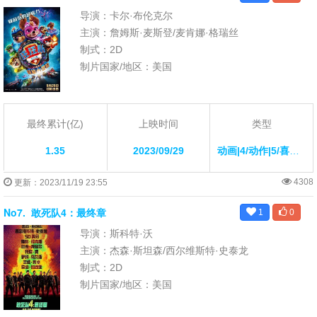
导演：卡尔·布伦克尔
主演：詹姆斯·麦斯登/麦肯娜·格瑞丝
制式：2D
制片国家/地区：美国
最终累计(亿)
上映时间
类型
1.35
2023/09/29
动画|4/动作|5/喜剧|21/
4308
更新：2023/11/19 23:55
No7.
敢死队4：最终章
1
0
导演：斯科特·沃
主演：杰森·斯坦森/西尔维斯特·史泰龙
制式：2D
制片国家/地区：美国