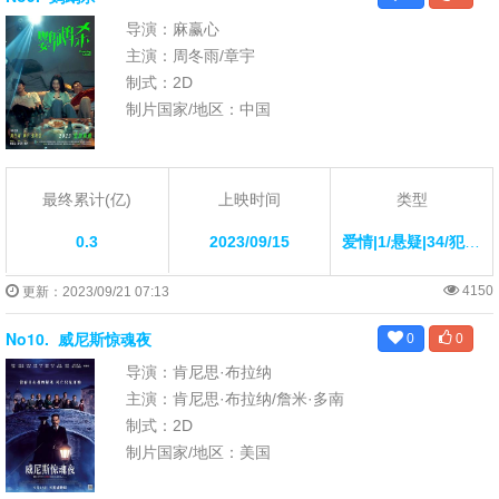
导演：麻赢心
主演：周冬雨/章宇
制式：2D
制片国家/地区：中国
最终累计(亿)
上映时间
类型
0.3
2023/09/15
爱情|1/悬疑|34/犯罪|7/剧情|12/
4150
更新：2023/09/21 07:13
No10.
威尼斯惊魂夜
0
0
导演：肯尼思·布拉纳
主演：肯尼思·布拉纳/詹米·多南
制式：2D
制片国家/地区：美国