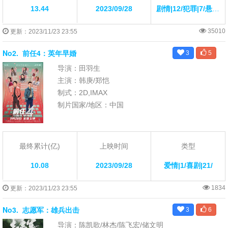
13.44
2023/09/28
剧情|12/犯罪|7/悬疑|34/
35010
更新：2023/11/23 23:55
No2.
前任4：英年早婚
3
5
导演：田羽生
主演：韩庚/郑恺
制式：2D,IMAX
制片国家/地区：中国
最终累计(亿)
上映时间
类型
10.08
2023/09/28
爱情|1/喜剧|21/
1834
更新：2023/11/23 23:55
No3.
志愿军：雄兵出击
3
6
导演：陈凯歌/林杰/陈飞宏/储文明