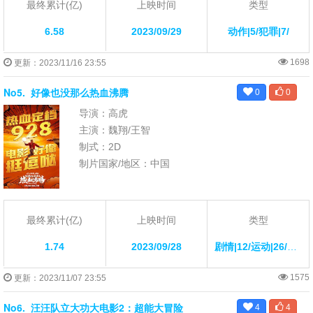
最终累计(亿)
上映时间
类型
6.58
2023/09/29
动作|5/犯罪|7/
1698
更新：2023/11/16 23:55
No5.
好像也没那么热血沸腾
0
0
导演：高虎
主演：魏翔/王智
制式：2D
制片国家/地区：中国
最终累计(亿)
上映时间
类型
1.74
2023/09/28
剧情|12/运动|26/喜剧|21/
1575
更新：2023/11/07 23:55
No6.
汪汪队立大功大电影2：超能大冒险
4
4