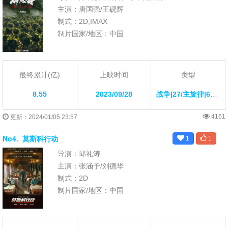
主演：唐国强/王砚辉
制式：2D,IMAX
制片国家/地区：中国
最终累计(亿)
上映时间
类型
8.55
2023/09/28
战争|27/主旋律|65/历史|79/
4161
更新：2024/01/05 23:57
No4.
莫斯科行动
1
1
导演：邱礼涛
主演：张涵予/刘德华
制式：2D
制片国家/地区：中国