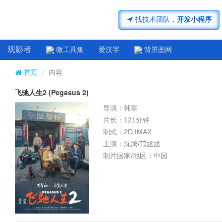
济南小程序开发
找技术团队，
开发小程序
观影者
微工具集
爱汉字
背景图网
首页
内容
飞驰人生2 (Pegasus 2)
导演：韩寒
片长：121分钟
制式：2D,IMAX
主演：沈腾/范丞丞
制片国家/地区：中国