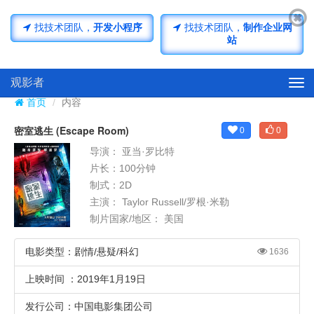
济南小程序开发
济南网站开发
找技术团队，
开发小程序
找技术团队，
制作企业网
站
观影者
Tog
navi
首页
内容
密室逃生 (Escape Room)
0
0
导演： 亚当·罗比特
片长：100分钟
制式：2D
主演： Taylor Russell/罗根·米勒
制片国家/地区： 美国
电影类型：剧情/悬疑/科幻
1636
上映时间 ：2019年1月19日
发行公司：中国电影集团公司